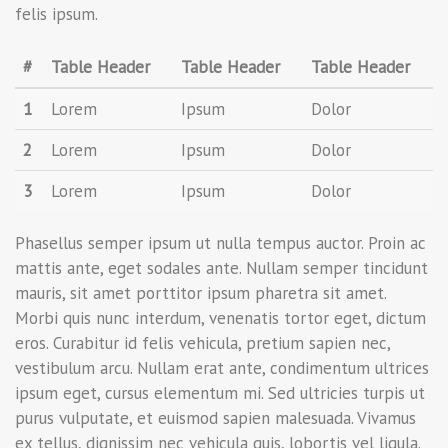
felis ipsum.
#
Table Header
Table Header
Table Header
1
Lorem
Ipsum
Dolor
2
Lorem
Ipsum
Dolor
3
Lorem
Ipsum
Dolor
Phasellus semper ipsum ut nulla tempus auctor. Proin ac
mattis ante, eget sodales ante. Nullam semper tincidunt
mauris, sit amet porttitor ipsum pharetra sit amet.
Morbi quis nunc interdum, venenatis tortor eget, dictum
eros. Curabitur id felis vehicula, pretium sapien nec,
vestibulum arcu. Nullam erat ante, condimentum ultrices
ipsum eget, cursus elementum mi. Sed ultricies turpis ut
purus vulputate, et euismod sapien malesuada. Vivamus
ex tellus, dignissim nec vehicula quis, lobortis vel ligula.