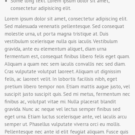
Some long text. Lorem ipsum dolor sit amet,
consectetur adipisicing elit.
Lorem ipsum dolor sit amet, consectetur adipiscing elit.
Sed malesuada venenatis pellentesque. Sed consequat
molestie urna, ut porta magna tristique at. Duis
vestibulum scelerisque nulla quis iaculis. Vestibulum
gravida, ante eu elementum aliquet, diam urna
fermentum est, consequat finibus libero felis eget quam.
Aliquam a quam nec sem iaculis convallis nec sed diam.
Cras vulputate volutpat laoreet. Aliquam ut dignissim
felis, ac laoreet velit. In lobortis facilisis nibh, eget
pretium libero tempor non. Etiam mattis augue justo, vel
suscipit justo suscipit quis. Sed mi metus, fermentum nec
finibus ac, volutpat vitae mi. Nulla placerat blandit
gravida. Nunc ac neque vel lectus semper finibus sed
eget urna. Etiam luctus scelerisque ante, vel iaculis arcu
semper ut. Phasellus vulputate viverra orci eu mollis.
Pellentesque nec ante id elit feugiat aliquam. Fusce quis