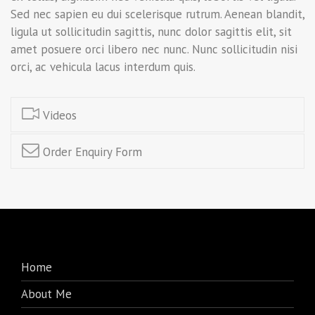
Sed nec sapien eu dui scelerisque rutrum. Aenean blandit,
ligula ut sollicitudin sagittis, nunc dolor sagittis elit, sit
amet posuere orci libero nec nunc. Nunc sollicitudin nisi
orci, ac vehicula lacus interdum quis.
Videos
Order Enquiry Form
Home
About Me